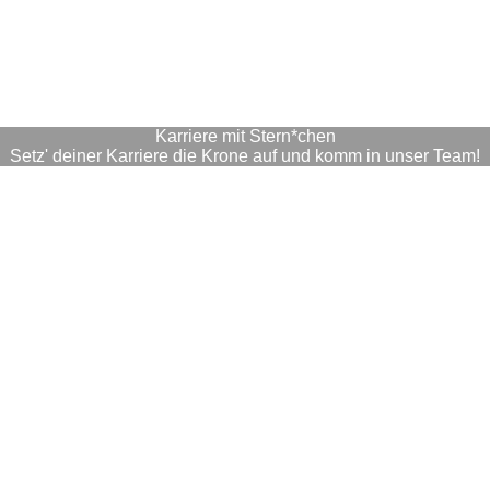
Karriere mit Stern*chen
Setz' deiner Karriere die Krone auf und komm in unser Team!